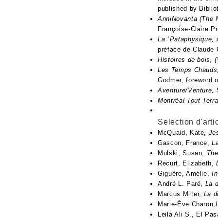
published by Bibli
AnniNovanta (The N
Françoise-Claire P
La `Pataphysique, 
préface de Claude 
Histoires de bois, 
Les Temps Chauds,
Godmer, foreword o
Aventure/Venture,
Montréal-Tout-Terra
Selection d'art
McQuaid, Kate,
Je
Gascon, France,
L
Mulski, Susan,
The
Recurt, Elizabeth,
Giguère, Amélie,
I
André L. Paré,
La 
Marcus Miller,
La 
Marie-Ève Charon,
Leila Ali S., El P