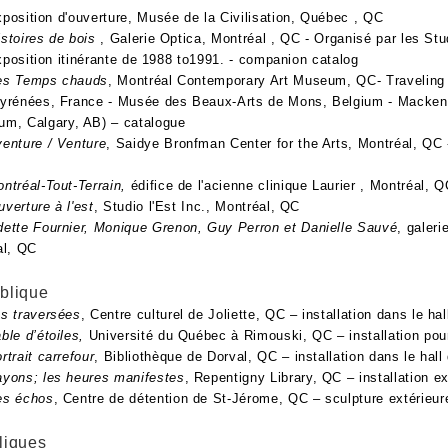
d'ouverture, Musée de la Civilisation, Québec , QC
istoires de bois
, Galerie Optica, Montréal , QC - Organisé par les Stu
nérante de 1988 to1991. - companion catalog
es Temps chauds
, Montréal Contemporary Art Museum, QC- T
Pyrénées, France - Musée des Beaux-Arts de Mons, Belgium
m, Calgary, AB) – catalogue
enture / Venture
, Saidye Bronfman Center for the Arts, Mont
ntréal-Tout-Terrain,
édifice de l'acienne clinique
Laurier , Montréal, Q
uverture à l'est
, Studio l'Est Inc., Montréal, QC
ette Fournier, Monique Grenon, Guy Perron et Danielle Sauvé
, ga
l, QC
ublique
s traversées
, Centre culturel de Joliette, QC – installat
ble d’étoiles,
Université du Québec à Rimouski, QC – installation pour
rtrait carrefour
, Bibliothèque de Dorval, QC – installation dans le hall 
yons; les heures manifestes
, Repentigny Library, QC – installation ex
es échos
, Centre de détention de St-Jérome, QC – sculpture extérieur
bliques