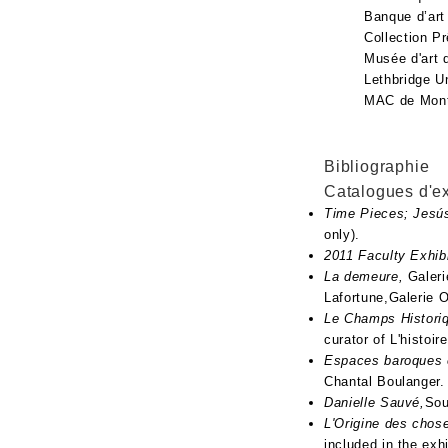
Banque d’art
Collection P
Musée d'art 
Lethbridge Un
MAC de Mont
Bibliographie
Catalogues d'ex
Time Pieces; Jesú
only).
2011 Faculty Exhib
La demeure,
Galer
Lafortune,Galerie O
Le Champs Historiqu
curator of L'histoi
Espaces baroques e
Chantal Boulanger.
Danielle Sauvé,
Sou
L'Origine des chos
included in the exh