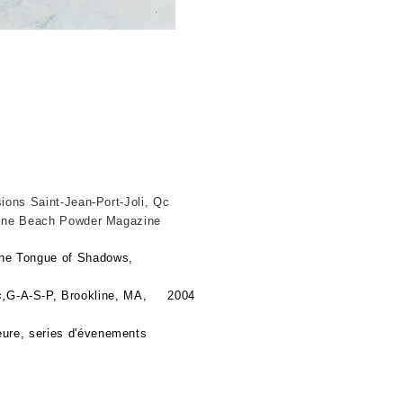
sions Saint-Jean-Port-Joli, Qc
n, Magazine Beach Powder Magazine
ombres / The Tongue of Shadows,
,
G-A-S-P, Brookline, MA, 2004
 of La demeure, series d'évenements