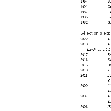
1994 Southern Al
1991 Galerie C
1987 Galerie C
1985
La
1982 Galerie 
Sélection d’exp
2022
Au
2018
A few con
Landings
a été
2017
BA & A
2016
Syner
2015
BU
2013
Ti
2011
BU
G
2009
Il
R
2007
A 
D
2006
/B