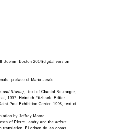
l Boehm, Boston 2014(digital version
nald, preface of Marie Josée
ory and Stasis),
text of Chantal Boulanger,
eal, 1997, Heinrich Fitzback. Editor.
aint-Paul Exhibition Center, 1996, text of
nslation by Jeffrey Moore.
exts of Pierre Landry and the
artists
h translation: El origen de las cosas,