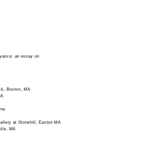
royance; an essay on
A
ock, Boston, MA
MA
ime
allery at Stonehill, Easton MA
ille, MA