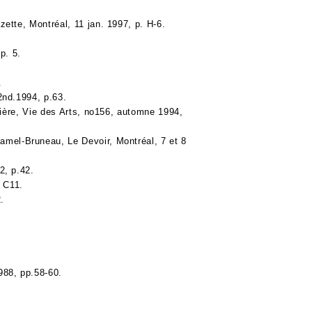
ette, Montréal, 11 jan. 1997, p. H-6.
p. 5.
.
2nd.1994, p.63.
tière, Vie des Arts, no156, automne 1994,
amel-Bruneau, Le Devoir, Montréal, 7 et 8
2, p.42.
 C11.
.
988, pp.58-60.