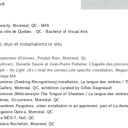
vé
ersity, Montréal, QC.- MFA
ille de Québec , QC - Bachelor of Visual Arts
, duo et installations in situ
preintes d'Univers
, Produit Rien, Montréal, Qc
ultivers
, Danielle Sauvé et Jean-Pierre Pelletier, Chapelle des proces
ght – No Light (As I read the stones)
,site-specific installatio
idge MA
Seeking Recognitions),
installation, La langue des 
ery, Montreal, QC, exhibition curated by Gilles Daigneault
Welcomes)in The Tongue of Shadows / La langue des ombres
ènes,
Occurrence, Montréal, QC
s Paupières,
video installation in an apartment, part
alerie Optica, Montréal, QC
-7, Hull, QC
ochefort, Montréal, QC