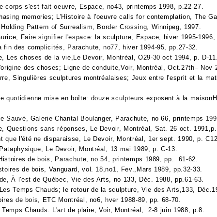
le corps s'est fait oeuvre, Espace, no43, printemps 1998, p.22-27.
sing memories; L'Histoire à l'oeuvre calls for contemplation, The Gaz
 Holding Pattern of Surrealism, Border Crossing, Winnipeg, 1997.
ice, Faire signifier l'espace: la sculpture, Espace, hiver 1995-1996, 
 fin des complicités, Parachute, no77, hiver 1994-95, pp.27-32.
, Les choses de la vie,Le Devoir, Montréal, O29-30 oct 1994, p. D-11
'origine des choses; Ligne de conduite,Voir, Montréal, Oct.27th– Nov 
re, Singulières sculptures montréalaises; Jeux entre l'esprit et la ma
e quotidienne mise en boîte: douze sculpteurs exposent à la maisonH
lle Sauvé, Galerie Chantal Boulanger, Parachute, no 66, printemps 199
e, Questions sans réponses, Le Devoir, Montréal, Sat. 26 oct. 1991,p.
que l'été ne disparaisse, Le Devoir, Montréal, 1er sept. 1990, p. C12
`Pataphysique, Le Devoir, Montréal, 13 mai 1989, p. C-13.
 Histoires de bois, Parachute, no 54, printemps 1989, pp. 61-62.
stoires de bois, Vanguard, vol. 18,no1, Fev.,Mars 1989, pp.32-33.
de, À l'est de Québec, Vie des Arts, no 133, Déc. 1988, pp.61-63.
Les Temps Chauds; le retour de la sculpture, Vie des Arts,133, Déc.1
toires de bois, ETC Montréal, no6, hver 1988-89, pp. 68-70.
 Temps Chauds: L'art de plaire, Voir, Montréal, 2-8 juin 1988, p.8.