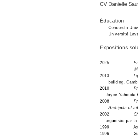
CV Danielle Sau
Éducation
Concordia Univ
Université Laval,v
Expositions solo
2025
Em
M
2013
Li
building, Cambr
2010
Promises (
Joyce Yahouda Gall
2008
Promises (
Archipels et sil
2002
Chambre
organisés par la g
1999 Axe NÉO
1996 Galerie R