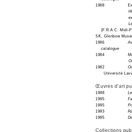
1988 Exposition 
H
exposition iti
L
(F.R.A.C. Midi-
SK, Glenbow Museu
1986
Av
catalogue
1984
Mo
O
1982
Od
Université Lava
Œuvres d’art p
1998
Le
1995
Fa
1995
Po
1993
Ra
1995
D
Collections pu