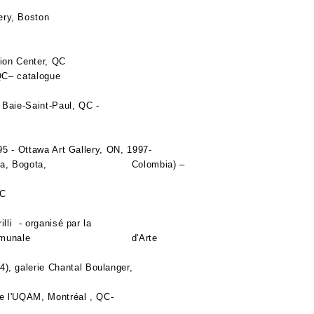
ery, Boston
tion Center, QC
QC– catalogue
orain de Baie-Saint-Paul, QC -
5 - Ottawa Art Gallery, ON, 1997-
e la República, Bogota, Colombia) –
QC
r: Rénato Barilli - organisé par la
ne (Galleria Communale d'Arte
984), galerie Chantal Boulanger,
e de l'UQAM, Montréal , QC-