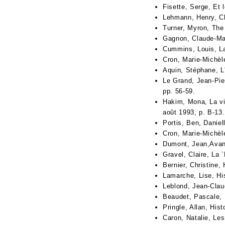
Fisette, Serge, Et 
Lehmann, Henry, Cha
Turner, Myron, The
Gagnon, Claude-Maur
Cummins, Louis, La
Cron, Marie-Michèle
Aquin, Stéphane, L
Le Grand, Jean-Pier
pp. 56-59.
Hakim, Mona, La vi
août 1993, p. B-13.
Portis, Ben, Danie
Cron, Marie-Michèl
Dumont, Jean,Avant 
Gravel, Claire, La 
Bernier, Christine,
Lamarche, Lise, Hi
Leblond, Jean-Clau
Beaudet, Pascale, 
Pringle, Allan, His
Caron, Natalie, Les