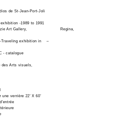
dios de St-Jean-Port-Joli
raveling exhibition -1989 to 1991
 - Mackenzie Art Gallery, Regina,
réal, QC -Traveling exhibition in –
C - catalogue
lerie des Arts visuels,
ion dans le hall
 une verrière 22' X 60'
d'entrée
térieure
e