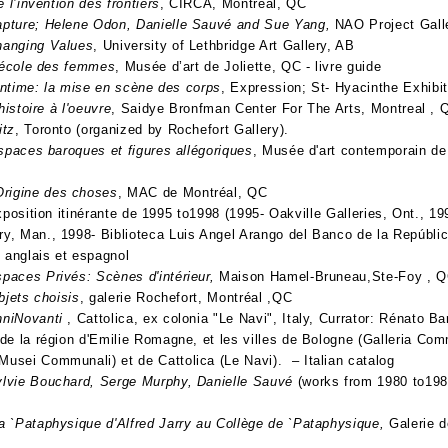
 l’invention des frontiers
, CIRCA, Montréal, QC
pture; Helene Odon, Danielle Sauvé and Sue Yang,
NAO Project Gall
anging Values
, University of Lethbridge Art Gallery, AB
’école des femmes
, Musée d’art de Joliette, QC - livre guide
intime: la mise en scène des corps
, Expression; St- Hyacinthe Exhibi
histoire à l'oeuvre
, Saidye Bronfman Center For The Arts, Montreal , 
itz
, Toronto (organized by Rochefort Gallery).
spaces baroques et figures allégoriques
, Musée d'art contemp
Origine des choses
, MAC de Montréal, QC
érante de 1995 to1998 (1995- Oakville Galleries, Ont., 199
lery, Man., 1998- Biblioteca Luis Angel Arango del Banco d
 anglais et espagnol
paces Privés: Scènes d'intérieur,
Maison Hamel-Bruneau,Ste-Foy , 
jets choisis
, galerie Rochefort, Montréal ,QC
nniNovanti
, Cattolica, ex colonia "Le Navi", Italy, Currato
lle de la région d'Emilie Romagne, et les villes de Bolog
Musei Communali) et de Cattolica (Le Navi). – Italian catalog
lvie Bouchard, Serge Murphy, Danielle Sauvé
(works from 1980 to1
a `Pataphysique d'Alfred Jarry au Collège de `Pataphysique,
Galeri