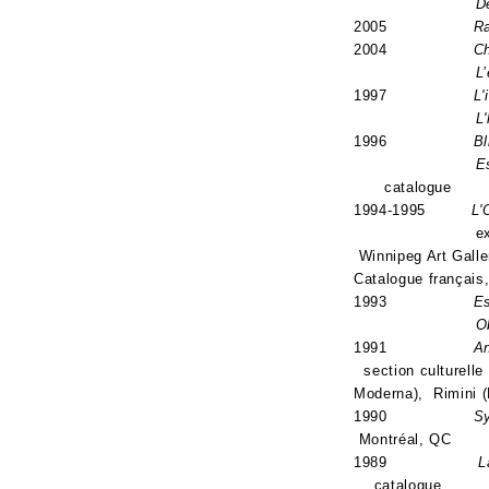
De
2005
Ra
2004
Ch
L
1997
L'
L'
1996
Bl
E
catalogue
1994-1995
L'
exposition itin
Winnipeg Art Gal
Catalogue français,
1993
Es
Ob
1991
A
section culture
Moderna), Rimini (
1990
Sy
Montréal, QC
1989
L
catalogue