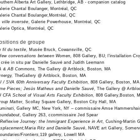
berta Art Gallery, Lethbridge, AB - companion catalog
hantal Boulanger, Montréal, QC
hantal Boulanger,Montréal, QC
 ville inversée
, Galerie Powerhouse, Montréal, QC
Optica, Montréal, QC
ositions de groupe
 fil du textile,
Musée Bruck, Cowansville, QC
versations between Women,
808 Gallery, BU; l'installation
C
 crée in situ par Danielle Sauvé and Judith Leemann
B Commons,
The Gallery @ Artblock, Boston, MA
gy,
TheGallery @ Artblock, Boston, MA
 / SVA 60th Anniversary Faculty Exhibition
, 808 Gallery, Boston, M
me Pieces; Jesús Matheus and Danielle Sauvé
, The Gallery @ Artbl
 CFA School of Visual Arts Faculty Exhibition
, 808 Gallery,Boston, 
roup Matter
, Scollay Square Gallery, Boston City Hall, MA
luminati
, Gallery MC, New York, NY – commissaire Amse Hammersha
oundabout
, Gallery 263, ccommissaire Jed Spear
Reflexive Journey: the Immigrant Experience in Art
, Cushing-Martin G
isplacement;Maria Ritz and Danielle Sauvé
, NAVE art Gallery, Somerv
oundaries/Frontiers
,119 gallery, Lowell MA