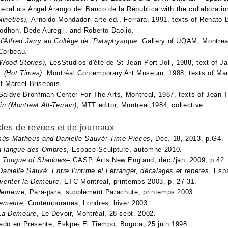
otecaLuis Angel Arango del Banco de la Républica with the collaborat
ineties),
Arnoldo Mondadori arte ed., Ferrara, 1991, texts of Renato B
rodhon, Dede Auregli, and Roberto Daolio.
d'Alfred Jarry au Collège de `Pataphysique,
Gallery of UQAM, Montreal
Corbeau.
(Wood Stories), L
esStudios d'été de St-Jean-Port-Joli, 1988, text of 
 (Hot Times),
Montréal Contemporary Art Museum, 1988, texts of Mano
f Marcel Brisebois.
Saidye Bronfman Center For The Arts, Montreal, 1987, texts of Jean 
in,(Montreal All-Terrain),
MTT editor, Montreal,1984, collective.
icles de revues et de journaux
sús Matheus and Danielle Sauvé: Time Pieces
, Déc. 18, 2013, p.G4.
a langue des Ombres
, Espace Sculpture, automne 2010.
 Tongue of Shadows
– GASP, Arts New England, déc./jan. 2009, p.42.
Danielle Sauvé: Entre l’intime et l’étranger, décalages et repères
, Esp
nventer la Demeure
, ETC Montréal, printemps 2003, p. 27-31.
demeure
, Para-para, supplément Parachute, printemps 2003.
demeure
, Contemporanea, Londres, hiver 2003.
La Demeure
, Le Devoir, Montréal, 28 sept. 2002.
asado en Presente, Eskpe- El Tiempo, Bogota, 25 juin 1998.