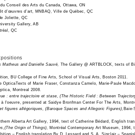
 du Conseil des Arts du Canada, Ottawa, ON
rêt d’œuvres d’art, MNBAQ, Ville de Québec, QC
de Joliette, QC
iversity Gallery, AB
réal, QC
positions
s Matheus and Danielle Sauvé,
The Gallery @ ARTBLOCK, texts of Bil
ition,
BU College of Fine Arts, School of Visual Arts, Boston 2011.
ie OpticaTexts of Marie Fraser, Constanza Camelo, Marie-Paule Macdo
ptica, Montreal 2008.
e : entre trajectoire et stase, (The Historic Field : Between Traject
re à l'oeuvre, presented at Saidye Bronfman Center For The Arts, Montr
t figures allégoriques, (Baroque Spaces and Allegoric Figures),
Baie-S
thern Alberta Art Gallery, 1994, text of Catherine Bédard, English tra
es,(The Origin of Things),
Montréal Contemporary Art Museum, 1994, t
ibition – English translation By D. Lessard and S. A. Sinclair – Spanis