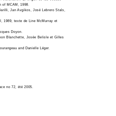
ion of MCAM, 1998.
arilli, Jan Avgikos, José Lebrero Stals,
, 1989, texte de Line McMurray et
Jacques Doyon.
n Blanchette, Josée Belisle et Gilles
Tourangeau and Danielle Léger.
ace no 72, été 2005.