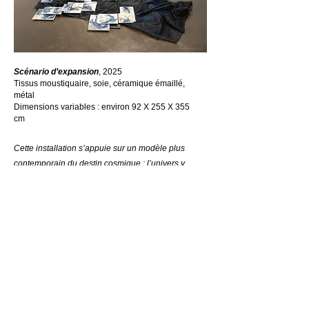
Scénario d’expansion
, 2025
Tissus moustiquaire, soie,
céramique émaillé,
métal
Dimensions variables :
environ 92 X 255 X 355
cm
Cette installation s’appuie sur un modèle plus
contemporain du destin cosmique : l’univers y
apparaît comme une longue tuque ou une cloche
évasée s’étirant du Big Bang au-delà de notre
existence jusqu’au Grand Gel (Big Freeze). Ce
schéma interprète une hypothèse vertigineuse,
celle d’une expansion de l’espace-temps
accélérant sa propre cadence, où l’énergie, diluée
entre les astres, nous mènerait inexorablement
vers l’effacement de tout ce que nous connaissons
du monde. Ici interprété physiquement, des textures